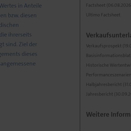
Wertes in Anteile
Factsheet (06.08.2026
n bzw. diesen
Ultimo Factsheet
ndischen
ie ihrerseits
Verkaufsunterl
 sind. Ziel der
Verkaufsprospekt (19.
gements dieses
Basisinformationsblat
ikoangemessene
Historische Wertentwic
Performanceszenarien (
Halbjahresbericht (31.
Jahresbericht (30.09.2
Weitere Inform