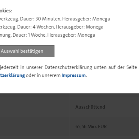
16.10.2000
okies
:
erkzeug. Dauer: 30 Minuten, Herausgeber: Monega
rkzeug. Dauer: 4 Wochen, Herausgeber: Monega
532107
nnung. Dauer: 1 Woche, Herausgeber: Monega
DE0005321079
Auswahl bestätigen
jederzeit in unserer Datenschutzerklärung unten auf der Seit
EUR
tzerklärung
oder in unserem
Impressum
.
30.09.
Ausschüttend
65,56 Mio. EUR