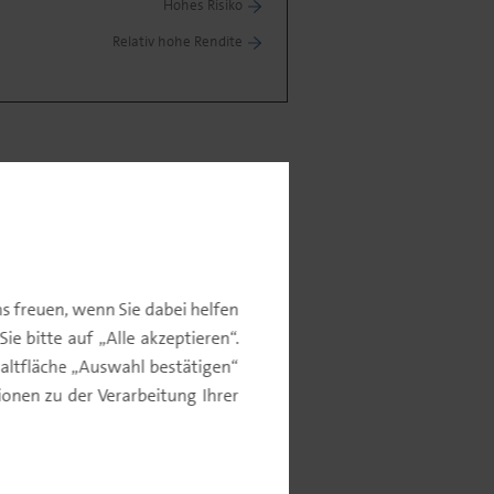
Hohes Risiko
Relativ hohe Rendite
ommentar
s freuen, wenn Sie dabei helfen
e bitte auf „Alle akzeptieren“.
altfläche „Auswahl bestätigen“
nen zu der Verarbeitung Ihrer