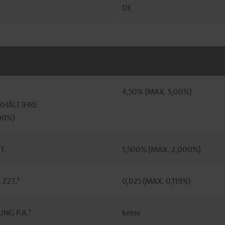
DE
4,50% (MAX. 5,00%)
HÄLT IHRE
100%)
T.
1,500% (MAX. 2,000%)
ZZT.¹
0,025 (MAX. 0,119%)
NG P.A.¹
keine