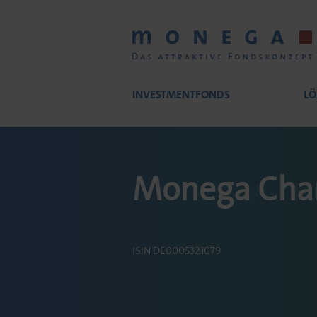
Skip
to
main
content
INVESTMENTFONDS
LÖ
Main
Monega Cha
navigation
ISIN DE0005321079