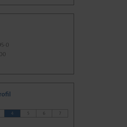
95-0
400
ofil
4
5
6
7