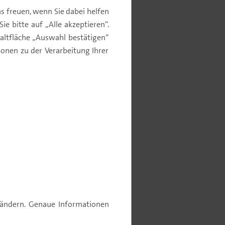
s freuen, wenn Sie dabei helfen
e bitte auf „Alle akzeptieren“.
ofil
altfläche „Auswahl bestätigen“
nen zu der Verarbeitung Ihrer
4
5
6
7
Hohes Risiko
Relativ hohe Rendite
e ändern. Genaue Informationen