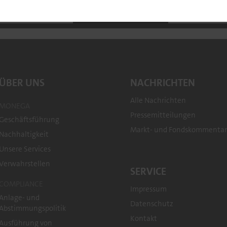
Portfolio
Fondsdaten
Fondsk
ÜBER UNS
NACHRICHTEN
Alle Nachrichten
MONEGA
Pressemitteilungen
Geschäftsführung
Markt- und Fondskommenta
Nachhaltigkeit
Unsere Services
Verwahrstellen
SERVICE
COMPLIANCE
Impressum
Anlage- und
Datenschutz
Abstimmungspolitik
Kontakt
Ausführung von