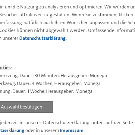
in um die Nutzung zu analysieren und optimieren. Wir würden un
Besucher attraktiver zu gestalten. Wenn Sie zustimmen, klicken Si
Risiko-Ertragspr
enerfassung natürlich auch Ihren Wünschen anpassen und die Sch
 Cookies können nicht abgewählt werden. Umfassende Informatio
in unserer
Datenschutzerklärung
.
1
2
3
Geringes Risiko
Geringere Rendite
okies
:
erkzeug. Dauer: 30 Minuten, Herausgeber: Monega
rkzeug. Dauer: 4 Wochen, Herausgeber: Monega
nnung. Dauer: 1 Woche, Herausgeber: Monega
Auswahl bestätigen
jederzeit in unserer Datenschutzerklärung unten auf der Seit
tzerklärung
oder in unserem
Impressum
.