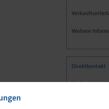
Verkaufsunterl
Weitere Inform
Direktkontakt
Telefon 0221.390 
Fax 0221.390 95-
lungen
info@monega.de