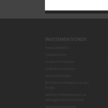
Wertentwicklung
INVESTMENTFONDS
Fondsüberblick
Fondsrechner
Footer
Fonds und Steuern
Orderschlusszeiten
menu
Ausschüttungen
Rechtliche Hinweise zu den
Fonds
Weitere Informationen zu
Monega Publikumsfonds
Weitere Downloads