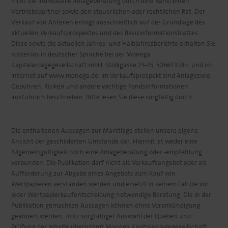
nicht die individuelle Anlageberatung durch eine Bank/einen
Vertriebspartner sowie den steuerlichen oder rechtlichen Rat. Der
Verkauf von Anteilen erfolgt ausschließlich auf der Grundlage des
aktuellen Verkaufsprospektes und des Basisinformationsblattes.
Diese sowie die aktuellen Jahres- und Halbjahresberichte erhalten Sie
kostenlos in deutscher Sprache bei der Monega
Kapitalanlagegesellschaft mbH, Stolkgasse 25-45, 50667 Köln, und im
Internet auf www.monega.de. Im Verkaufsprospekt sind Anlageziele,
Gebühren, Risiken und andere wichtige Fondsinformationen
ausführlich beschrieben. Bitte lesen Sie diese sorgfältig durch.
Die enthaltenen Aussagen zur Marktlage stellen unsere eigene
Ansicht der geschilderten Umstände dar. Hiermit ist weder eine
Allgemeingültigkeit noch eine Anlageberatung oder -empfehlung
verbunden. Die Publikation darf nicht als Verkaufsangebot oder als
Aufforderung zur Abgabe eines Angebots zum Kauf von
Wertpapieren verstanden werden und ersetzt in keinem Fall die vor
jeder Wertpapierkaufentscheidung notwendige Beratung. Die in der
Publikation gemachten Aussagen können ohne Vorankündigung
geändert werden. Trotz sorgfältiger Auswahl der Quellen und
Prüfung der Inhalte übernimmt Monega Kapitalanlagegesellschaft