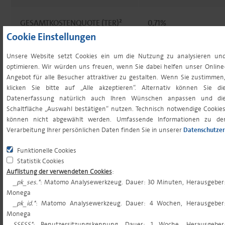
GESAMTKOSTENQUOTE (TER)²
0,71%
Cookie Einstellungen
PERFORMANCE FEE
keine
Unsere Website setzt Cookies ein um die Nutzung zu analysieren un
optimieren. Wir würden uns freuen, wenn Sie dabei helfen unser Online
Angebot für alle Besucher attraktiver zu gestalten. Wenn Sie zustimmen
MINDESTERSTANLAGE³
0,00 EUR
klicken Sie bitte auf „Alle akzeptieren“. Alternativ können Sie di
Datenerfassung natürlich auch Ihren Wünschen anpassen und di
Schaltfläche „Auswahl bestätigen“ nutzen. Technisch notwendige Cookie
MINDESTFOLGENANLAGE³
0,00 EUR
können nicht abgewählt werden. Umfassende Informationen zu de
Verarbeitung Ihrer persönlichen Daten finden Sie in unserer
Datenschutzer
SPARPLANFÄHIGKEIT
ja
Funktionelle Cookies
Statistik Cookies
Auflistung der verwendeten Cookies
:
ORDERSCHLUSSZEITEN
10:30 (tgl. für tgl.)
_pk_ses.*
: Matomo Analysewerkzeug. Dauer: 30 Minuten, Herausgeber
Monega
_pk_id.*
: Matomo Analysewerkzeug. Dauer: 4 Wochen, Herausgeber
VL-FÄHIGKEIT
nein
Monega
SSESS*
: Benutzersitzungskennung. Dauer: 1 Woche, Herausgeber