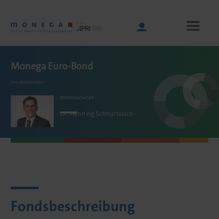
Skip
to
main
content
Monega Euro-Bond
ISIN DE0005321061
Main
navigation
FONDSMANAGER
Dr. Henning
Schnurbusch
Fondsbeschreibung