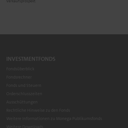
Verkaufsprospekt.
INVESTMENTFONDS
Fondsüberblick
Fondsrechner
Footer
Fonds und Steuern
menu
Orderschlusszeiten
Ausschüttungen
Rechtliche Hinweise zu den Fonds
Weitere Informationen zu Monega Publikumsfonds
Weitere Downloads