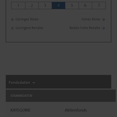
1
2
3
4
5
6
7
Geringes Risiko
Hohes Risiko
Geringere Rendite
Relativ hohe Rendite
Fondsdaten
STAMMDATEN
KATEGORIE
Aktienfonds