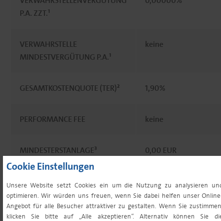
VERWAHRSTELLENVERGÜTUNG
0,00000%
P.A. ZZT.¹
VERWAHRSTELLE
keine
MINDESTVERGÜTUNG P.A.¹
GESAMTKOSTENQUOTE (TER)²
1,90%
PERFORMANCE FEE
keine
MINDESTERSTANLAGE³
0,00 EUR
Cookie Einstellungen
MINDESTFOLGENANLAGE³
0,00 EUR
Unsere Website setzt Cookies ein um die Nutzung zu analysieren un
optimieren. Wir würden uns freuen, wenn Sie dabei helfen unser Online
Angebot für alle Besucher attraktiver zu gestalten. Wenn Sie zustimmen
ORDERSCHLUSSZEITEN
12:00 (tgl. für tgl.)
klicken Sie bitte auf „Alle akzeptieren“. Alternativ können Sie di