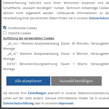
Datenerfassung natürlich auch Ihren Wünschen anpassen und di
Schaltfläche „Auswahl bestätigen“ nutzen. Technisch notwendige Cookie
VL-FÄHIGKEIT
nein
können nicht abgewählt werden. Umfassende Informationen zu de
Verarbeitung Ihrer persönlichen Daten finden Sie in unserer
Datenschutzer
Funktionelle Cookies
1) Angaben zur Verwahrstelle inkl. MwSt
Statistik Cookies
Auflistung der verwendeten Cookies
:
_pk_ses.*
: Matomo Analysewerkzeug. Dauer: 30 Minuten, Herausgeber
2) Die Gesamtkostenquote (Total Expense Ratio) gibt die vom Fonds
Monega
getragenen Kosten insgesamt (mit Ausnahme der
_pk_id.*
: Matomo Analysewerkzeug. Dauer: 4 Wochen, Herausgeber
Transaktionskosten und der Performance Fee) bezogen auf das
Monega
durchschnittliche Fondsvermögen innerhalb des letzten
SSESS*
: Benutzersitzungskennung. Dauer: 1 Woche, Herausgeber
Geschäftsjahres an.
Monega
Alle akzeptieren
Auswahl bestätigen
3) Ergänzend gelten die jeweiligen Bedingungen der Depotstelle oder
Ihrer Hausbank.
Sie können Ihre
Einstellungen
jederzeit in unserer Datenschutzerklärun
unten auf der Seite ändern. Genaue Informationen finden Sie in unsere
Datenschutzerklärung
oder in unserem
Impressum
.
DISCLAIMER
: © 2026 Monega Kapitalanlagegesellschaft mbH. Diese