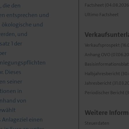
, die den
Factsheet (04.08.2026
en entsprechen und
Ultimo Factsheet
m ökologische und
erden, und
Verkaufsunterl
satz 1 der
Verkaufsprospekt (16.
ber
Anhang OVO (07.06.20
nlegungspflichten
Basisinformationsblatt
r. Dieses
Halbjahresbericht (30
en seiner
Jahresbericht (31.03.2
tionen in
Periodischer Bericht (
anhand von
ewählt
Weitere Inform
s Anlageziel einen
Steuerdaten