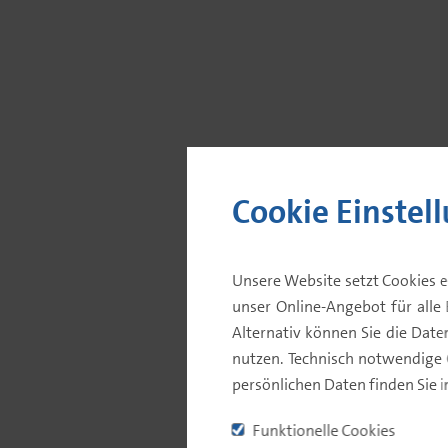
Cookie Einstel
Unsere Website setzt Cookies e
Wertentwicklung
unser Online-Angebot für alle 
Alternativ können Sie die Dat
nutzen. Technisch notwendige
Nachhaltigkeitsbezog
persönlichen Daten finden Sie 
Funktionelle Cookies