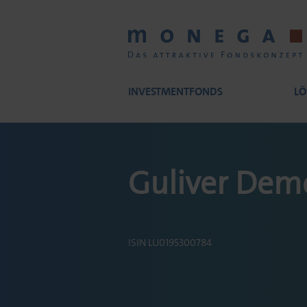
Skip
to
main
content
INVESTMENTFONDS
LÖ
Main
Guliver Dem
navigation
ISIN LU0195300784