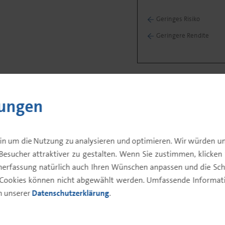
Geringes Risiko
Geringere Rendite
lungen
in um die Nutzung zu analysieren und optimieren. Wir würden un
Portfolio
Fondsdaten
Fondsk
Besucher attraktiver zu gestalten. Wenn Sie zustimmen, klicken Si
enerfassung natürlich auch Ihren Wünschen anpassen und die Sch
 Cookies können nicht abgewählt werden. Umfassende Informatio
ene Offenlegung
in unserer
Datenschutzerklärung
.