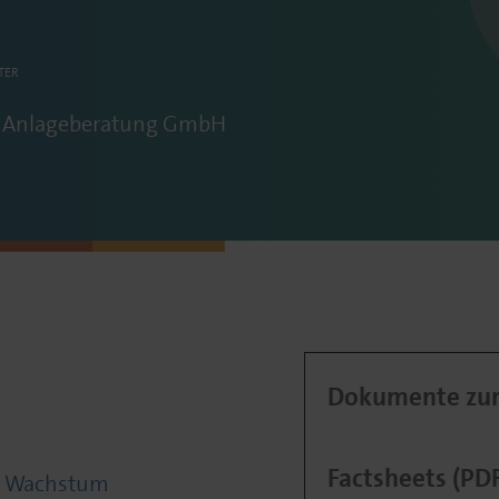
TER
Anlageberatung GmbH
Dokumente zum
Factsheets (PD
ie Wachstum