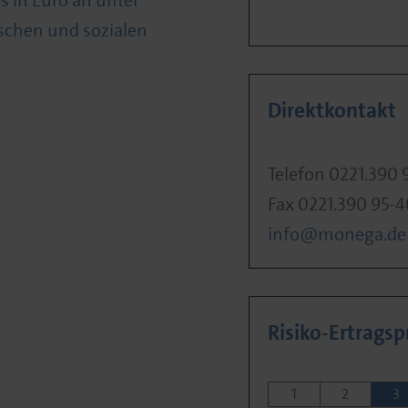
 in Euro an unter
schen und sozialen
Direktkontakt
Telefon 0221.390 
Fax 0221.390 95-
info@monega.de
Risiko-Ertragspr
1
2
3