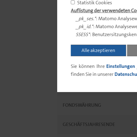
Statistik Cookies
STAMMDATEN
Auflistung der verwendeten Co
_pk_ses.*
: Matomo Analysew
_pk_id.*
: Matomo Analysewe
KATEGORIE
SSESS*
: Benutzersitzungske
AUFLAGEDATUM
Alle akzeptieren
Sie können Ihre
Einstellungen
WKN
finden Sie in unserer
Datenschu
ISIN
FONDSWÄHRUNG
GESCHÄFTSJAHRESENDE