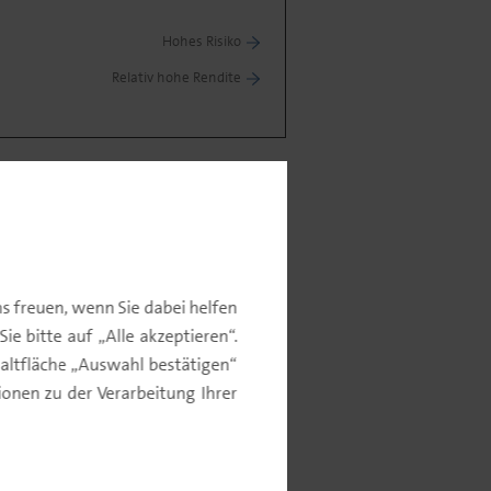
Hohes Risiko
Relativ hohe Rendite
s freuen, wenn Sie dabei helfen
ommentar
e bitte auf „Alle akzeptieren“.
altfläche „Auswahl bestätigen“
nen zu der Verarbeitung Ihrer