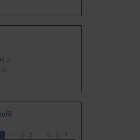
95-0
400
ofil
4
5
6
7