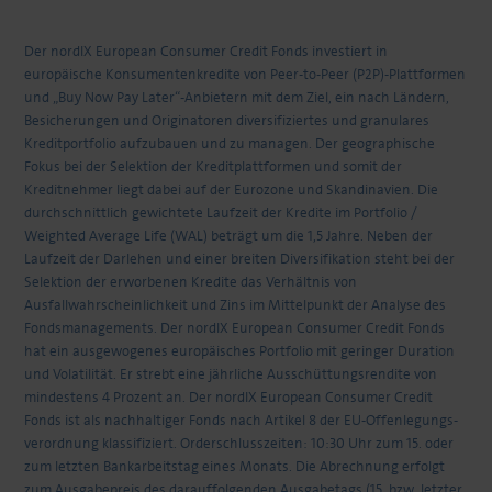
Der nordIX European Consumer Credit Fonds investiert in
europäische Konsumentenkredite von Peer-to-Peer (P2P)-Plattformen
und „Buy Now Pay Later“-Anbietern mit dem Ziel, ein nach Ländern,
Besicherungen und Originatoren diversifiziertes und granulares
Kreditportfolio aufzubauen und zu managen. Der geographische
Fokus bei der Selektion der Kreditplattformen und somit der
Kreditnehmer liegt dabei auf der Eurozone und Skandinavien. Die
durchschnittlich gewichtete Laufzeit der Kredite im Portfolio /
Weighted Average Life (WAL) beträgt um die 1,5 Jahre. Neben der
Laufzeit der Darlehen und einer breiten Diversifikation steht bei der
Selektion der erworbenen Kredite das Verhältnis von
Ausfallwahrscheinlichkeit und Zins im Mittelpunkt der Analyse des
Fondsmanagements. Der nordIX European Consumer Credit Fonds
hat ein ausgewogenes europäisches Portfolio mit geringer Duration
und Volatilität. Er strebt eine jährliche Ausschüttungsrendite von
mindestens 4 Prozent an. Der nordIX European Consumer Credit
Fonds ist als nachhaltiger Fonds nach Artikel 8 der EU-Offenlegungs-
verordnung klassifiziert. Orderschlusszeiten: 10:30 Uhr zum 15. oder
zum letzten Bankarbeitstag eines Monats. Die Abrechnung erfolgt
zum Ausgabepreis des darauffolgenden Ausgabetags (15. bzw. letzter