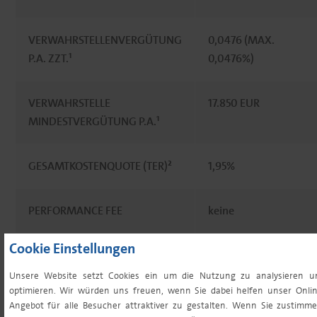
VERWAHRSTELLENVERGÜTUNG
0,0476 (MAX.
P.A. ZZT.¹
0,0476%)
VERWAHRSTELLE
17.850 EUR
MINDESTVERGÜTUNG P.A.¹
GESAMTKOSTENQUOTE (TER)²
1,95%
PERFORMANCE FEE
keine
Cookie Einstellungen
MINDESTERSTANLAGE³
0,00 EUR
Unsere Website setzt Cookies ein um die Nutzung zu analysieren u
optimieren. Wir würden uns freuen, wenn Sie dabei helfen unser Onlin
MINDESTFOLGENANLAGE³
0,00 EUR
Angebot für alle Besucher attraktiver zu gestalten. Wenn Sie zustimme