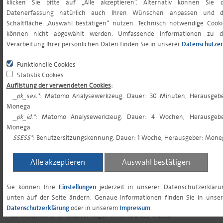
klicken Sie bitte auf „Alle akzeptieren“. Alternativ können Sie d
Datenerfassung natürlich auch Ihren Wünschen anpassen und d
SPARPLANFÄHIGKEIT
ja
Schaltfläche „Auswahl bestätigen“ nutzen. Technisch notwendige Cooki
können nicht abgewählt werden. Umfassende Informationen zu d
Verarbeitung Ihrer persönlichen Daten finden Sie in unserer
Datenschutzer
ORDERSCHLUSSZEITEN
10:30 (Eingeschränkte
Orderzeiten, siehe
Funktionelle Cookies
Statistik Cookies
Orderschlusszeiten)
Auflistung der verwendeten Cookies
:
_pk_ses.*
: Matomo Analysewerkzeug. Dauer: 30 Minuten, Herausgebe
Monega
VL-FÄHIGKEIT
nein
_pk_id.*
: Matomo Analysewerkzeug. Dauer: 4 Wochen, Herausgebe
Monega
SSESS*
: Benutzersitzungskennung. Dauer: 1 Woche, Herausgeber: Mone
1) Angaben zur Verwahrstelle inkl. MwSt
Alle akzeptieren
Auswahl bestätigen
2) Die Gesamtkostenquote (Total Expense Ratio) gibt die vom Fonds
Sie können Ihre
Einstellungen
jederzeit in unserer Datenschutzerkläru
getragenen Kosten insgesamt (mit Ausnahme der
unten auf der Seite ändern. Genaue Informationen finden Sie in unser
Transaktionskosten und der Performance Fee) bezogen auf das
Datenschutzerklärung
oder in unserem
Impressum
.
durchschnittliche Fondsvermögen innerhalb des letzten