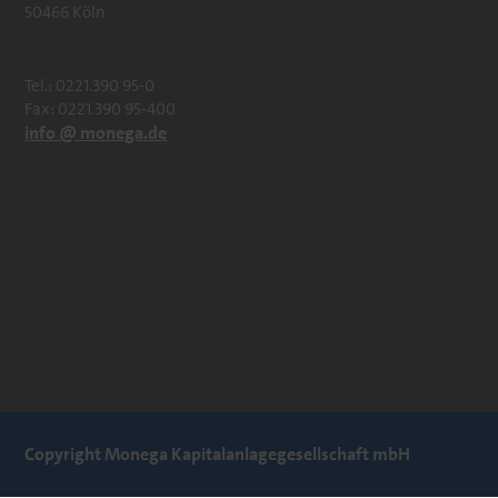
50466 Köln
Tel.: 0221.390 95-0
Fax: 0221.390 95-400
info @ monega.de
Copyright Monega Kapitalanlagegesellschaft mbH