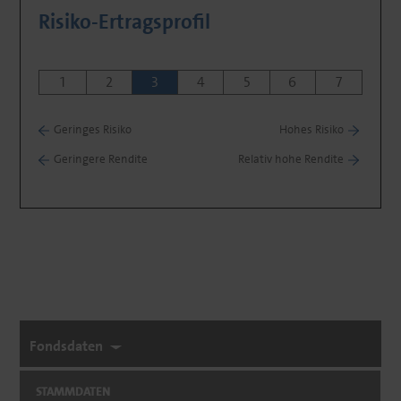
Risiko-Ertragsprofil
1
2
3
4
5
6
7
Geringes Risiko
Hohes Risiko
Geringere Rendite
Relativ hohe Rendite
Fondsdaten
STAMMDATEN