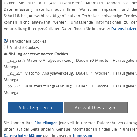
klicken Sie bitte auf „Alle akzeptieren“. Alternativ können Sie die
Datenerfassung natürlich auch Ihren Wünschen anpassen und die
GESAMTKOSTENQUOTE (TER)²
1,95%
Schaltfläche „Auswahl bestätigen“ nutzen. Technisch notwendige Cookies
können nicht abgewählt werden. Umfassende Informationen zu der
Verarbeitung Ihrer persönlichen Daten finden Sie in unserer
Datenschutzer
PERFORMANCE FEE
keine
Funktionelle Cookies
Statistik Cookies
MINDESTERSTANLAGE³
0,00 EUR
Auflistung der verwendeten Cookies
:
_pk_ses.*
: Matomo Analysewerkzeug. Dauer: 30 Minuten, Herausgeber:
Monega
MINDESTFOLGENANLAGE³
0,00 EUR
_pk_id.*
: Matomo Analysewerkzeug. Dauer: 4 Wochen, Herausgeber:
Monega
SSESS*
: Benutzersitzungskennung. Dauer: 1 Woche, Herausgeber:
SPARPLANFÄHIGKEIT
ja
Monega
Alle akzeptieren
Auswahl bestätigen
ORDERSCHLUSSZEITEN
10:30 (tgl. für
morgen)
Sie können Ihre
Einstellungen
jederzeit in unserer Datenschutzerklärun
unten auf der Seite ändern. Genaue Informationen finden Sie in unserer
VL-FÄHIGKEIT
ja
Datenschutzerklärung
oder in unserem
Impressum
.