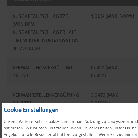
AUSGABEAUFSCHLAG ZZT.
4,00% (MAX. 5,00%)
(VON DEM
AUSGABEAUFSCHLAG ERHÄLT
IHRE VERTRIEBSORGANISATION
BIS ZU 100%)
VERWALTUNGSVERGÜTUNG
1,750% (MAX.
P.A. ZZT.
1,750%)
VERWAHRSTELLENVERGÜTUNG
0,0476 (MAX.
P.A. ZZT.¹
0,0595%)
Cookie Einstellungen
Unsere Website setzt Cookies ein um die Nutzung zu analysieren und
VERWAHRSTELLE
11.900 EUR
optimieren. Wir würden uns freuen, wenn Sie dabei helfen unser Online-
MINDESTVERGÜTUNG P.A.¹
Angebot für alle Besucher attraktiver zu gestalten. Wenn Sie zustimmen,