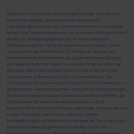
Mindestens 51 Prozent des Aktivvermögens werden in Aktien und
Aktienfonds angelegt. Dabei können die tatsächlichen
Kapitalbeteiligungsquoten von Ziel-Investmentfonds berücksichtigt
werden. Das Sondervermögen muss zu mindestens 80 Prozent seines
Wertes aus Vermögensgegenständen in- und ausländischer
Emittenten bestehen. Für deren Auswahl müssen Umwelt-, Ethik-
und Sozialkriterien erfüllt werden. Im Rahmen der Auswahl von
Aktien werden die Positivkriterien des Steyler Best Select Standard
und Negativkriterien der Steyler Ausschlusskriterien berücksichtigt.
Der Steyler Best Select Standard basiert auf der Anwendung von
Positivkriterien im Bereich des Sozial- und Umweltratings. Die
Positivkriterien für Unternehmen enthalten rund 100 Indikatoren in
den Bereichen: Umweltmanagement, Produkte und Dienstleistungen,
Öko-Effizienz sowie Corporate Governance und Wirtschaftsethik. Die
Positivkriterien für Staaten werden anhand von rund 150
Einzelkriterien in den Bereichen Natur und Umwelt, Klimawandel und
Energie, Produktion und Konsum, politisches System,
Sozialbedingungen und Menschenrechte bewertet. Durch die Steyler
Ausschlusskriterien (Negativkriterien) werden Staaten mit
kontroversen Sozial- und Umweltpraktiken wie autoritäre Regime,