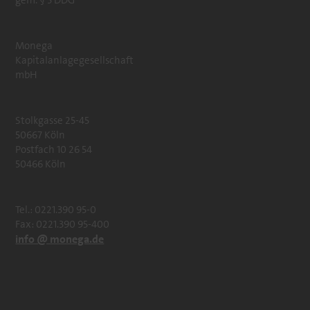
gem. § 5 DDG
Monega
Kapitalanlagegesellschaft
mbH
Stolkgasse 25-45
50667 Köln
Postfach 10 26 54
50466 Köln
Tel.: 0221.390 95-0
Fax: 0221.390 95-400
info @ monega.de