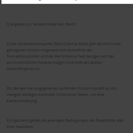
1) Angaben zur Verwahrstelle inkl. MwSt
2) Die Gesamtkostenquote (Total Expense Ratio) gibt die vom Fonds
getragenen Kosten insgesamt (mit Ausnahme der
Transaktionskosten und der Performance Fee) bezogen auf das
durchschnittliche Fondsvermögen innerhalb des letzten
Geschäftsjahres an.
2b.) Bei den hier angegebenen laufenden Kosten handelt es sich,
mangels Vorliegen konkreter historischer Daten, um eine
Kostenschätzung.
3) Ergänzend gelten die jeweiligen Bedingungen der Depotstelle oder
Ihrer Hausbank.