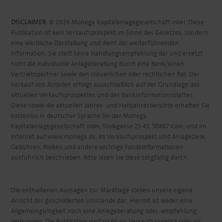
DISCLAIMER
: © 2026 Monega Kapitalanlagegesellschaft mbH. Diese
Publikation ist kein Verkaufsprospekt im Sinne des Gesetzes, sondern
eine werbliche Darstellung und dient der weiterführenden
Information. Sie stellt keine Handlungsempfehlung dar und ersetzt
nicht die individuelle Anlageberatung durch eine Bank/einen
Vertriebspartner sowie den steuerlichen oder rechtlichen Rat. Der
Verkauf von Anteilen erfolgt ausschließlich auf der Grundlage des
aktuellen Verkaufsprospektes und des Basisinformationsblattes.
Diese sowie die aktuellen Jahres- und Halbjahresberichte erhalten Sie
kostenlos in deutscher Sprache bei der Monega
Kapitalanlagegesellschaft mbH, Stolkgasse 25-45, 50667 Köln, und im
Internet auf www.monega.de. Im Verkaufsprospekt sind Anlageziele,
Gebühren, Risiken und andere wichtige Fondsinformationen
ausführlich beschrieben. Bitte lesen Sie diese sorgfältig durch.
Die enthaltenen Aussagen zur Marktlage stellen unsere eigene
Ansicht der geschilderten Umstände dar. Hiermit ist weder eine
Allgemeingültigkeit noch eine Anlageberatung oder -empfehlung
verbunden. Die Publikation darf nicht als Verkaufsangebot oder als