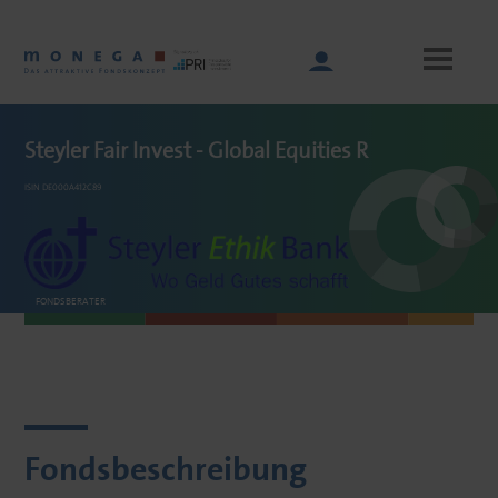
Skip
to
main
content
Steyler Fair Invest - Global Equities R
ISIN DE000A412C89
Main
navigation
FONDSBERATER
PEH Wertpapier
AG
Fondsbeschreibung