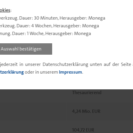
okies
:
A412C6
erkzeug. Dauer: 30 Minuten, Herausgeber: Monega
rkzeug. Dauer: 4 Wochen, Herausgeber: Monega
nnung. Dauer: 1 Woche, Herausgeber: Monega
DE000A412C63
Auswahl bestätigen
EUR
jederzeit in unserer Datenschutzerklärung unten auf der Seit
tzerklärung
oder in unserem
Impressum
.
30.11.
Thesaurierend
4,24 Mio. EUR
104,72 EUR