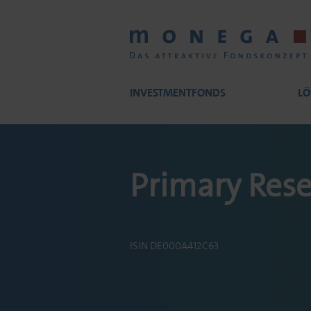
Skip
to
main
content
INVESTMENTFONDS
LÖ
Main
Primary Rese
navigation
ISIN DE000A412C63