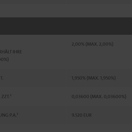
2,00% (MAX. 2,00%)
HÄLT IHRE
100%)
T.
1,950% (MAX. 1,950%)
ZZT.¹
0,03600 (MAX. 0,03600%)
NG P.A.¹
9.520 EUR