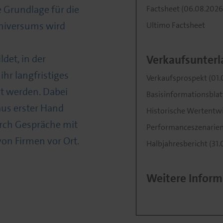
e Grundlage für die
Factsheet (06.08.2026
niversums wird
Ultimo Factsheet
det, in der
Verkaufsunterl
hr langfristiges
Verkaufsprospekt (01.
nt werden. Dabei
Basisinformationsblatt
us erster Hand
Historische Wertentwic
urch Gespräche mit
Performanceszenarien (
n Firmen vor Ort.
Halbjahresbericht (31.
Weitere Inform