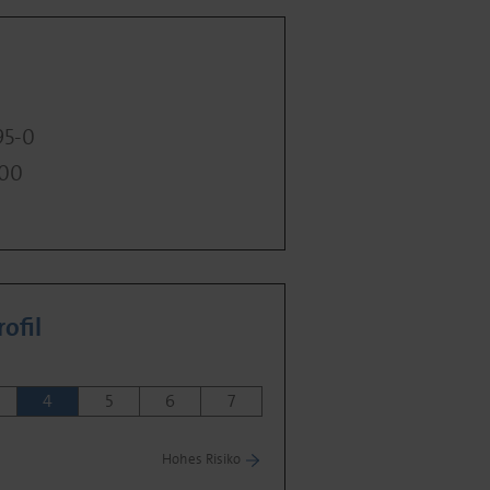
95-0
400
ofil
4
5
6
7
Hohes Risiko