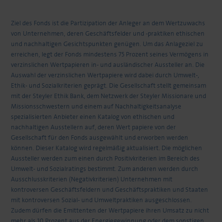
Ziel des Fonds ist die Partizipation der Anleger an dem Wertzuwachs
von Unternehmen, deren Geschäftsfelder und -praktiken ethischen
und nachhaltigen Gesichtspunkten genügen. Um das Anlageziel zu
erreichen, legt der Fonds mindestens 75 Prozent seines Vermögens in
verzinslichen Wertpapieren in- und ausländischer Aussteller an. Die
Auswahl der verzinslichen Wertpapiere wird dabei durch Umwelt-,
Ethik- und Sozialkriterien geprägt. Die Gesellschaft stellt gemeinsam
mit der Steyler Ethik Bank, dem Netzwerk der Steyler Missionare und
Missionsschwestern und einem auf Nachhaltigkeitsanalyse
spezialisierten Anbieter einen Katalog von ethischen und
nachhaltigen Ausstellern auf, deren Wert papiere von der
Gesellschaft für den Fonds ausgewählt und erworben werden
können. Dieser Katalog wird regelmäßig aktualisiert. Die möglichen
Aussteller werden zum einen durch Positivkriterien im Bereich des
Umwelt- und Sozialratings bestimmt. Zum anderen werden durch
Ausschlusskriterien (Negativkriterien) Unternehmen mit
kontroversen Geschäftsfeldern und Geschäftspraktiken und Staaten
mit kontroversen Sozial- und Umweltpraktiken ausgeschlossen.
Zudem dürfen die Emittenten der Wertpapiere ihren Umsatz zu nicht
mehr als 10 Prozent aus der Energiegewinnung oder dem sonstigen