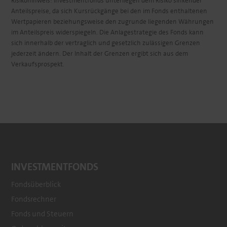
Risikohinweis: Investmentfonds unterliegen dem Risiko sinkender
Anteilspreise, da sich Kursrückgänge bei den im Fonds enthaltenen
Wertpapieren beziehungsweise den zugrunde liegenden Währungen
im Anteilspreis widerspiegeln. Die Anlagestrategie des Fonds kann
sich innerhalb der vertraglich und gesetzlich zulässigen Grenzen
jederzeit ändern. Der Inhalt der Grenzen ergibt sich aus dem
Verkaufsprospekt.
INVESTMENTFONDS
Fondsüberblick
Fondsrechner
Footer
Fonds und Steuern
menu