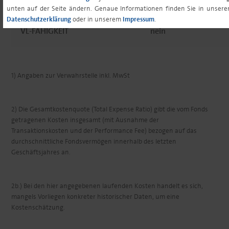
unten auf der Seite ändern. Genaue Informationen finden Sie in unsere
Datenschutzerklärung
oder in unserem
Impressum
.
VL-FÄHIGKEIT
nein
1) Angaben zur Verwahrstelle inkl. MwSt
2) Die Gesamtkostenquote (Total Expense Ratio) gibt die vom Fonds
getragenen Kosten insgesamt (mit Ausnahme der
Transaktionskosten und der Performance Fee) bezogen auf das
durchschnittliche Fondsvermögen innerhalb des letzten
Geschäftsjahres an.
2b.) Bei den hier angegebenen laufenden Kosten handelt es sich,
mangels Vorliegen konkreter historischer Daten, um eine
Kostenschätzung.