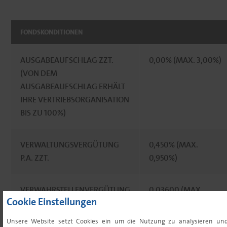
FONDSKONDITIONEN
AUSGABEAUFSCHLAG ZZT.
0,00% (MAX. 3,00%)
(VON DEM
AUSGABEAUFSCHLAG ERHÄLT
IHRE VERTRIEBSORGANISATION
BIS ZU 100%)
VERWALTUNGSVERGÜTUNG
0,450% (MAX.
P.A. ZZT.
0,950%)
VERWAHRSTELLENVERGÜTUNG
0,03600 (MAX.
Cookie Einstellungen
P.A. ZZT.¹
0,0595%)
Unsere Website setzt Cookies ein um die Nutzung zu analysieren un