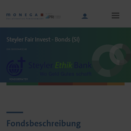
Skip
to
main
content
Steyler Fair Invest - Bonds (SI)
ISIN DE000A412C48
Main
navigation
FONDSBERATER
PEH Wertpapier
AG
Fondsbeschreibung