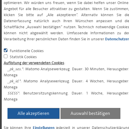
optimieren. Wir würden uns freuen, wenn Sie dabei helfen unser Online
VERWAHRSTELLE
11.900 EUR
Angebot für alle Besucher attraktiver zu gestalten. Wenn Sie zustimmen
MINDESTVERGÜTUNG P.A.¹
klicken Sie bitte auf „Alle akzeptieren“. Alternativ können Sie di
Datenerfassung natürlich auch Ihren Wünschen anpassen und di
Schaltfläche „Auswahl bestätigen“ nutzen. Technisch notwendige Cookie
GESAMTKOSTENQUOTE (TER)²
0,58%
können nicht abgewählt werden. Umfassende Informationen zu de
Verarbeitung Ihrer persönlichen Daten finden Sie in unserer
Datenschutzer
PERFORMANCE FEE
keine
Funktionelle Cookies
Statistik Cookies
Auflistung der verwendeten Cookies
:
MINDESTERSTANLAGE³
10.000.000,00 EUR
_pk_ses.*
: Matomo Analysewerkzeug. Dauer: 30 Minuten, Herausgeber
Monega
_pk_id.*
: Matomo Analysewerkzeug. Dauer: 4 Wochen, Herausgeber
MINDESTFOLGENANLAGE³
0,00 EUR
Monega
SSESS*
: Benutzersitzungskennung. Dauer: 1 Woche, Herausgeber
Monega
SPARPLANFÄHIGKEIT
nein
Alle akzeptieren
Auswahl bestätigen
ORDERSCHLUSSZEITEN
10:30 (tgl. für
Sie können Ihre
Einstellungen
jederzeit in unserer Datenschutzerklärun
morgen)