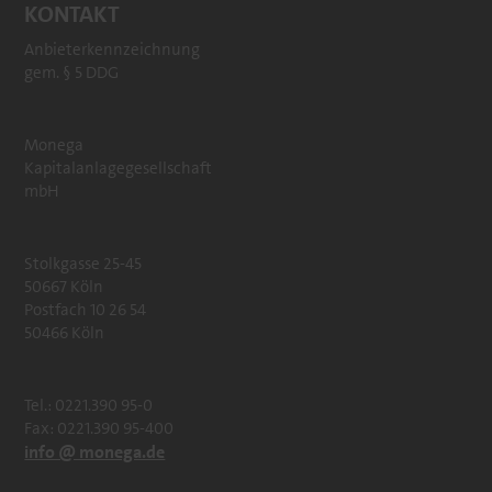
KONTAKT
Anbieterkennzeichnung
gem. § 5 DDG
Monega
Kapitalanlagegesellschaft
mbH
Stolkgasse 25-45
50667 Köln
Postfach 10 26 54
50466 Köln
Tel.: 0221.390 95-0
Fax: 0221.390 95-400
info @ monega.de