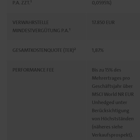
P.A. ZZT.¹
0,0595%)
VERWAHRSTELLE
17.850 EUR
MINDESTVERGÜTUNG P.A.¹
GESAMTKOSTENQUOTE (TER)²
1,87%
PERFORMANCE FEE
Bis zu 15% des
Mehrertrages pro
Geschäftsjahr über
MSCI World NR EUR
Unhedged unter
Berücksichtigung
von Höchstständen
(näheres siehe
Verkaufsprospekt).