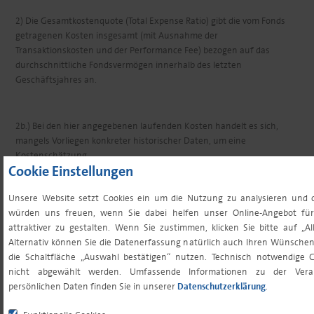
2) Die Gesamtkostenquote (Total Expense Ratio) gibt die vom Fonds
getragenen Kosten insgesamt (mit Ausnahme der
Transaktionskosten und der Performance Fee) bezogen auf das
durchschnittliche Fondsvermögen innerhalb des letzten
Geschäftsjahres an.
2b.) Bei den hier angegebenen laufenden Kosten handelt es sich,
mangels Vorliegen konkreter historischer Daten, um eine
Kostenschätzung.
Cookie Einstellungen
Unsere Website setzt Cookies ein um die Nutzung zu analysieren und o
3) Ergänzend gelten die jeweiligen Bedingungen der Depotstelle oder
würden uns freuen, wenn Sie dabei helfen unser Online-Angebot für
Ihrer Hausbank.
attraktiver zu gestalten. Wenn Sie zustimmen, klicken Sie bitte auf „All
Alternativ können Sie die Datenerfassung natürlich auch Ihren Wünsche
die Schaltfläche „Auswahl bestätigen“ nutzen. Technisch notwendige 
DISCLAIMER
: © 2026 Monega Kapitalanlagegesellschaft mbH. Diese
nicht abgewählt werden. Umfassende Informationen zu der Verar
Publikation ist kein Verkaufsprospekt im Sinne des Gesetzes, sondern
persönlichen Daten finden Sie in unserer
Datenschutzerklärung
.
eine werbliche Darstellung und dient der weiterführenden
Information. Sie stellt keine Handlungsempfehlung dar und ersetzt