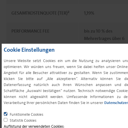
GESAMTKOSTENQUOTE (TER)²
1,19%
PERFORMANCE FEE
bis zu 10 % des
Mehrertrages über 6
%, aber max. 10 %
Cookie Einstellungen
des Volumens der
Anteilklasse, High
Unsere Website setzt Cookies ein um die Nutzung zu analysieren un
optimieren. Wir würden uns freuen, wenn Sie dabei helfen unser Online
Watermark
Angebot für alle Besucher attraktiver zu gestalten. Wenn Sie zustimmen
klicken Sie bitte auf „Alle akzeptieren“. Alternativ können Sie di
Datenerfassung natürlich auch Ihren Wünschen anpassen und di
MINDESTERSTANLAGE³
25.000,00 EUR
Schaltfläche „Auswahl bestätigen“ nutzen. Technisch notwendige Cookie
können nicht abgewählt werden. Umfassende Informationen zu de
Verarbeitung Ihrer persönlichen Daten finden Sie in unserer
Datenschutzer
MINDESTFOLGENANLAGE³
0,00 EUR
Funktionelle Cookies
Statistik Cookies
SPARPLANFÄHIGKEIT
nein
Auflistung der verwendeten Cookies
: