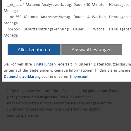
_pk_ses.*
: Matomo Analysewerkzeug. Dauer: 30 Minuten, Herausgeber
Monega
ORDERSCHLUSSZEITEN
10:30 (Achtung, 14-
_pk_id.*
: Matomo Analysewerkzeug. Dauer: 4 Wochen, Herausgeber
tägige
Monega
Rückgabefrist)
SSESS*
: Benutzersitzungskennung. Dauer: 1 Woche, Herausgeber
Monega
VL-FÄHIGKEIT
nein
Alle akzeptieren
Auswahl bestätigen
Sie können Ihre
Einstellungen
jederzeit in unserer Datenschutzerklärun
unten auf der Seite ändern. Genaue Informationen finden Sie in unsere
1) Angaben zur Verwahrstelle inkl. MwSt
Datenschutzerklärung
oder in unserem
Impressum
.
2) Die Gesamtkostenquote (Total Expense Ratio) gibt die vom Fonds
getragenen Kosten insgesamt (mit Ausnahme der
Transaktionskosten und der Performance Fee) bezogen auf das
durchschnittliche Fondsvermögen innerhalb des letzten
Geschäftsjahres an.