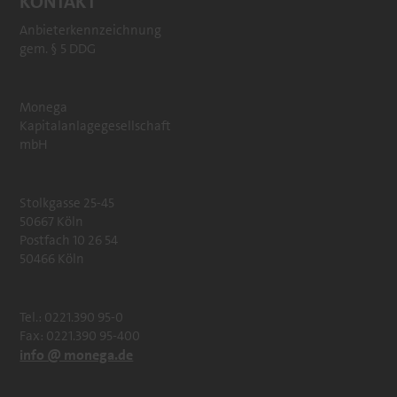
KONTAKT
Anbieterkennzeichnung
gem. § 5 DDG
Monega
Kapitalanlagegesellschaft
mbH
Stolkgasse 25-45
50667 Köln
Postfach 10 26 54
50466 Köln
Tel.: 0221.390 95-0
Fax: 0221.390 95-400
info @ monega.de