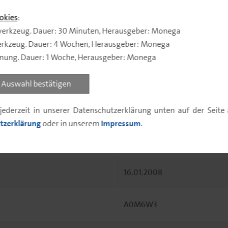
Portfolio
Fondsdaten
Fondsk
okies
:
erkzeug. Dauer: 30 Minuten, Herausgeber: Monega
rkzeug. Dauer: 4 Wochen, Herausgeber: Monega
nnung. Dauer: 1 Woche, Herausgeber: Monega
ene Offenlegung
Auswahl bestätigen
jederzeit in unserer Datenschutzerklärung unten auf der Seit
tzerklärung
oder in unserem
Impressum
.
Rentenfonds
16.01.2008
A0M6W3