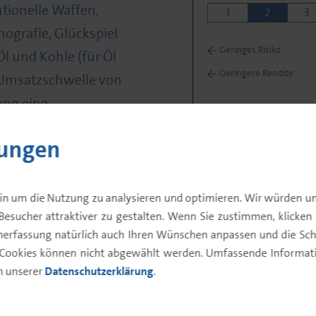
tionelle Waffen,
1
2
3
nografie, Glückspiel
Geringes Risiko
l und Kohle (für Öl
Geringere Rendite
 Umsatzschwelle von
ung eine
dgas
lungen
ür Abbau,
ngen für Ölsand und
%).
in um die Nutzung zu analysieren und optimieren. Wir würden un
Besucher attraktiver zu gestalten. Wenn Sie zustimmen, klicken Si
enerfassung natürlich auch Ihren Wünschen anpassen und die Sch
 Cookies können nicht abgewählt werden. Umfassende Informatio
in unserer
Datenschutzerklärung
.