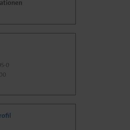
ationen
95-0
400
ofil