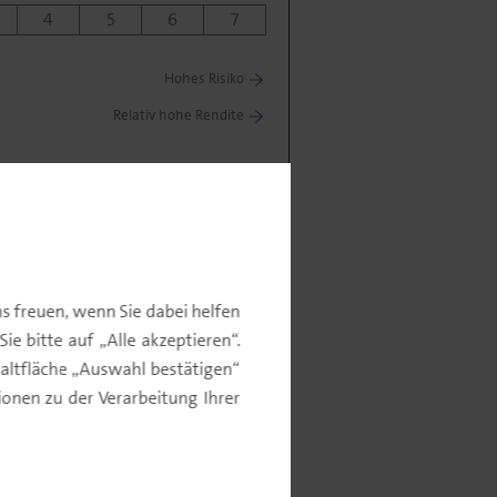
4
5
6
7
Hohes Risiko
Relativ hohe Rendite
s freuen, wenn Sie dabei helfen
e bitte auf „Alle akzeptieren“.
altfläche „Auswahl bestätigen“
nen zu der Verarbeitung Ihrer