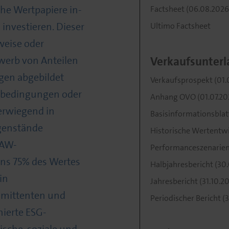
che Wertpapiere in-
Factsheet (06.08.2026
investieren. Dieser
Ultimo Factsheet
weise oder
werb von Anteilen
Verkaufsunterl
en abgebildet
Verkaufsprospekt (01.
gebedingungen oder
Anhang OVO (01.07.20
erwiegend in
Basisinformationsblat
genstände
Historische Wertentwic
GAW-
Performanceszenarien (
ns 75% des Wertes
Halbjahresbericht (30
in
Jahresbericht (31.10.2
mittenten und
Periodischer Bericht (3
nierte ESG-