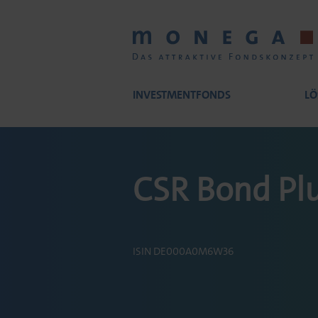
Skip
to
main
content
INVESTMENTFONDS
LÖ
Main
CSR Bond Pl
navigation
ISIN DE000A0M6W36