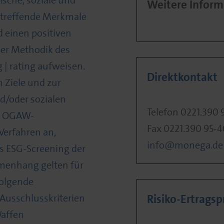
ische, soziale und
Weitere Inform
treffende Merkmale
d einen positiven
er Methodik des
| rating aufweisen.
Direktkontakt
n Ziele und zur
d/oder sozialen
Telefon 0221.390 
s OGAW-
Fax 0221.390 95-
erfahren an,
info@monega.de
s ESG-Screening der
menhang gelten für
olgende
Ausschlusskriterien
Risiko-Ertragspr
Waffen