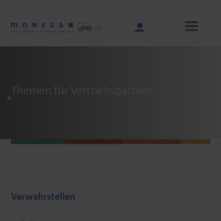
Skip
to
main
content
Main
Themen für Vertriebspartner
navigation
Verwahrstellen