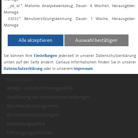
Renten Euroraum
_pk_id.*
: Matomo Analysewerkzeug. Dauer: 4 Wochen, Herausgeber:
Multi Asset
Monega
ÜBER UNS
SSESS*
: Benutzersitzungskennung. Dauer: 1 Woche, Herausgeber:
Monega
MONEGA
Alle akzeptieren
Auswahl bestätigen
Geschäftsführung
Nachhaltigkeit
Sie können Ihre
Einstellungen
jederzeit in unserer Datenschutzerklärung
Unsere Services
unten auf der Seite ändern. Genaue Informationen finden Sie in unserer
Verwahrstellen
Datenschutzerklärung
oder in unserem
Impressum
.
COMPLIANCE
Anlage- und Abstimmungspolitik
Ausführung von Handelsentscheidungen
Beschwerdemanagement
BVI Wohlverhaltensregeln
Mitwirkungspolitik
Offenlegungspflichten