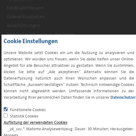
Footer
Fonds und Steuern
menu
Orderschlusszeiten
Ausschüttungen
Rechtliche Hinweise zu den Fonds
Cookie Einstellungen
Weitere Informationen zu Monega Publikumsfonds
Weitere Downloads
Unsere Website setzt Cookies ein um die Nutzung zu analysieren und
optimieren. Wir würden uns freuen, wenn Sie dabei helfen unser Online-
Angebot für alle Besucher attraktiver zu gestalten. Wenn Sie zustimmen,
klicken Sie bitte auf „Alle akzeptieren“. Alternativ können Sie die
LÖSUNGEN & STRATEGIEN
Datenerfassung natürlich auch Ihren Wünschen anpassen und die
Schaltfläche „Auswahl bestätigen“ nutzen. Technisch notwendige Cookies
LÖSUNGEN
können nicht abgewählt werden. Umfassende Informationen zu der
Verarbeitung Ihrer persönlichen Daten finden Sie in unserer
Datenschutzer
Lösungen für institutionelle Anleger
Lösungen für Vertriebspartner
Funktionelle Cookies
Statistik Cookies
Lösungen für Privatanleger
Auflistung der verwendeten Cookies
:
STRATEGIEN
_pk_ses.*
: Matomo Analysewerkzeug. Dauer: 30 Minuten, Herausgeber:
Monega