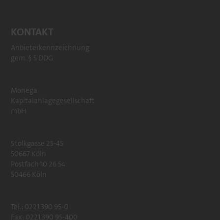
KONTAKT
Anbieterkennzeichnung
gem. § 5 DDG
Monega
Kapitalanlagegesellschaft
mbH
Stolkgasse 25-45
50667 Köln
Postfach 10 26 54
50466 Köln
Tel.: 0221.390 95-0
Fax: 0221.390 95-400