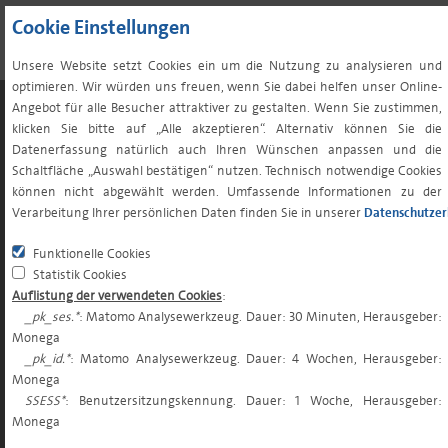
Cookie Einstellungen
Unsere Website setzt Cookies ein um die Nutzung zu analysieren und
optimieren. Wir würden uns freuen, wenn Sie dabei helfen unser Online-
Angebot für alle Besucher attraktiver zu gestalten. Wenn Sie zustimmen,
klicken Sie bitte auf „Alle akzeptieren“. Alternativ können Sie die
Datenerfassung natürlich auch Ihren Wünschen anpassen und die
INVESTMENTFONDS
Schaltfläche „Auswahl bestätigen“ nutzen. Technisch notwendige Cookies
können nicht abgewählt werden. Umfassende Informationen zu der
Fondsüberblick
Verarbeitung Ihrer persönlichen Daten finden Sie in unserer
Datenschutzer
Fondsrechner
Footer
Funktionelle Cookies
Fonds und Steuern
Statistik Cookies
menu
Orderschlusszeiten
Auflistung der verwendeten Cookies
:
Ausschüttungen
_pk_ses.*
: Matomo Analysewerkzeug. Dauer: 30 Minuten, Herausgeber:
Monega
Rechtliche Hinweise zu den Fonds
_pk_id.*
: Matomo Analysewerkzeug. Dauer: 4 Wochen, Herausgeber:
Weitere Informationen zu Monega Publikumsfonds
Monega
SSESS*
: Benutzersitzungskennung. Dauer: 1 Woche, Herausgeber:
Weitere Downloads
Monega