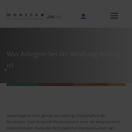
Skip
to
main
content
Main
Was Anlegern bei der Beratung wichtig
navigation
ist
Geldanlage ist nicht gerade das Lieblings-Steckenpferd der
Deutschen. Zwar erreichte Deutschland in einer viel besprochenen
internationalen Studie der Ratingagentur Standard & Poors den