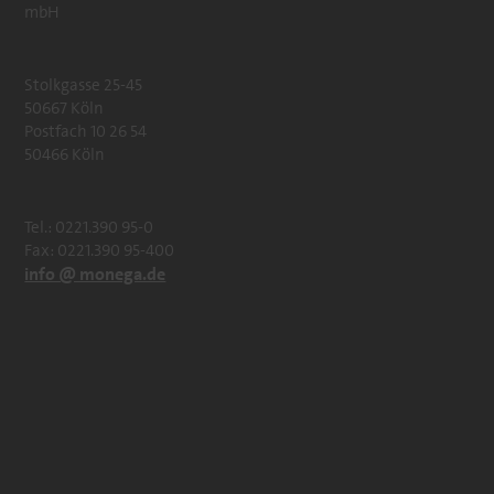
mbH
Stolkgasse 25-45
50667 Köln
Postfach 10 26 54
50466 Köln
Tel.: 0221.390 95-0
Fax: 0221.390 95-400
info @ monega.de