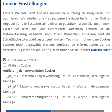
LÖSUNGEN & STRATEGIEN
Cookie Einstellungen
Unsere Website setzt Cookies ein um die Nutzung zu analysieren und
LÖSUNGEN
optimieren. Wir würden uns freuen, wenn Sie dabei helfen unser Online-
Lösungen für institutionelle Anleger
Angebot für alle Besucher attraktiver zu gestalten. Wenn Sie zustimmen,
Lösungen für Vertriebspartner
klicken Sie bitte auf „Alle akzeptieren“. Alternativ können Sie die
Datenerfassung natürlich auch Ihren Wünschen anpassen und die
Lösungen für Privatanleger
Schaltfläche „Auswahl bestätigen“ nutzen. Technisch notwendige Cookies
können nicht abgewählt werden. Umfassende Informationen zu der
STRATEGIEN
Verarbeitung Ihrer persönlichen Daten finden Sie in unserer
Datenschutzer
Renten Euroraum
Multi Asset
Funktionelle Cookies
ÜBER UNS
Statistik Cookies
Auflistung der verwendeten Cookies
:
_pk_ses.*
: Matomo Analysewerkzeug. Dauer: 30 Minuten, Herausgeber:
MONEGA
Monega
Geschäftsführung
_pk_id.*
: Matomo Analysewerkzeug. Dauer: 4 Wochen, Herausgeber:
Monega
Nachhaltigkeit
SSESS*
: Benutzersitzungskennung. Dauer: 1 Woche, Herausgeber:
Unsere Services
Monega
Verwahrstellen