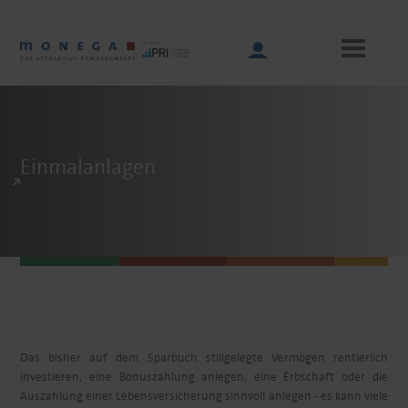
Skip
to
main
content
Main
Einmalanlagen
navigation
Das bisher auf dem Sparbuch stillgelegte Vermögen rentierlich
investieren, eine Bonuszahlung anlegen, eine Erbschaft oder die
Auszahlung einer Lebensversicherung sinnvoll anlegen - es kann viele